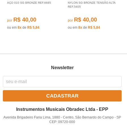
AÇO 010 SG BRONZE REF.6685
NYLON SG BRONZE TENSÃO ALTA
REF.5405
R$ 40,00
R$ 40,00
por
por
ou em
8x
de
R$ 5,84
ou em
8x
de
R$ 5,84
Newsletter
CADASTRAR
Instrumentos Musicais Obradec Ltda - EPP
Avenida Brigadeiro Faria Lima, 1880
-
Centro, São Bernardo do Campo
-
SP
CEP: 09720-000