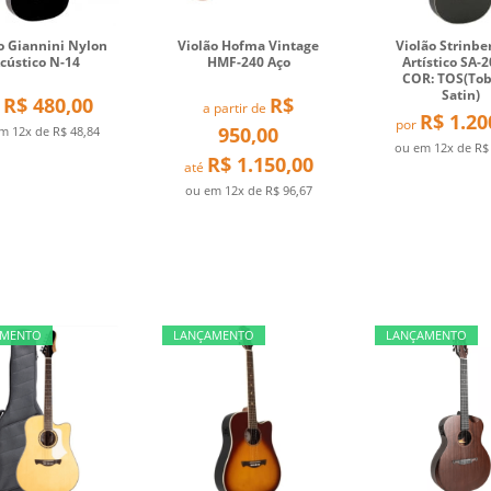
o Giannini Nylon
Violão Hofma Vintage
Violão Strinbe
cústico N-14
HMF-240 Aço
Artístico SA-2
COR: TOS(Tob
Satin)
R$ 480,00
R$
a partir de
R$ 1.20
por
950,00
em
12x
de
R$ 48,84
ou em
12x
de
R$
R$ 1.150,00
até
ou em
12x
de
R$ 96,67
AMENTO
LANÇAMENTO
LANÇAMENTO