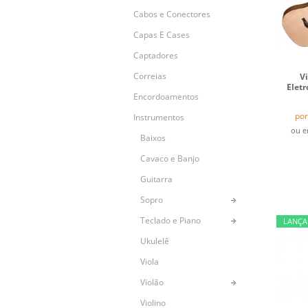
Cabos e Conectores
Capas E Cases
Captadores
Correias
V
Eletr
Encordoamentos
por
Instrumentos
ou 
Baixos
Cavaco e Banjo
Guitarra
Sopro
Teclado e Piano
LANÇ
Ukulelê
Viola
Violão
Violino