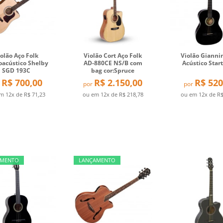
iolão Aço Folk
Violão Cort Aço Folk
Violão Gianni
oacústico Shelby
AD-880CE NS/B com
Acústico Start
SGD 193C
bag cor:Spruce
R$ 700,00
R$ 2.150,00
R$ 520
por
por
em
12x
de
R$ 71,23
ou em
12x
de
R$ 218,78
ou em
12x
de
R$
AMENTO
LANÇAMENTO