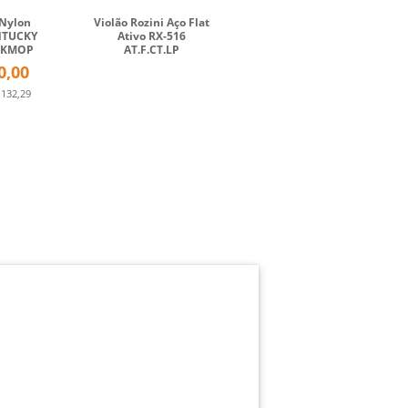
 Nylon
Violão Rozini Aço Flat
NTUCKY
Ativo RX-516
 DKMOP
AT.F.CT.LP
0,00
 132,29