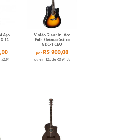
ni Aço
Violão Giannini Aço
 S-14
Folk Eletroacústico
GDC-1 CEQ
,00
R$ 900,00
por
 52,91
ou em
12x
de
R$ 91,58