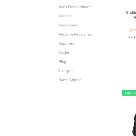
Itens Para Luthieria
Violã
Marcas
A
Microfones
por
Pedais e Pedaleiras
ou 
Suportes
Outlet
Plug
Liverpool
Santo Angelo
LANÇ