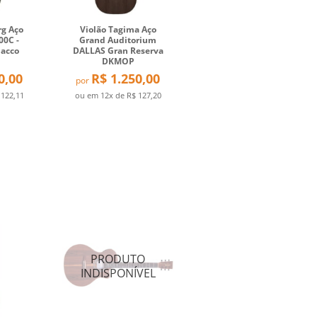
rg Aço
Violão Tagima Aço
00C -
Grand Auditorium
acco
DALLAS Gran Reserva
DKMOP
0,00
R$ 1.250,00
por
 122,11
ou em
12x
de
R$ 127,20