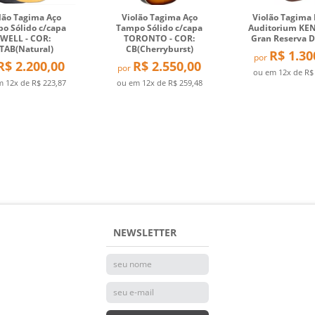
lão Tagima Aço
Violão Tagima Aço
Violão Tagima
o Sólido c/capa
Tampo Sólido c/capa
Auditorium KE
SWELL - COR:
TORONTO - COR:
Gran Reserva
TAB(Natural)
CB(Cherryburst)
R$ 1.30
por
R$ 2.200,00
R$ 2.550,00
por
ou em
12x
de
R$
em
12x
de
R$ 223,87
ou em
12x
de
R$ 259,48
NEWSLETTER