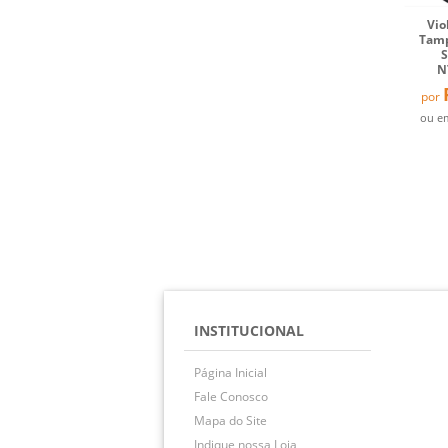
Vio
Tamp
N
por
ou 
INSTITUCIONAL
Página Inicial
Fale Conosco
Mapa do Site
Indique nossa Loja