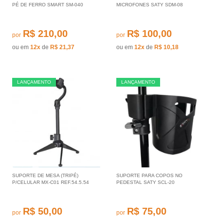
PÉ DE FERRO SMART SM-040
MICROFONES SATY SDM-08
R$ 210,00
R$ 100,00
por
por
ou em
12x
de
R$ 21,37
ou em
12x
de
R$ 10,18
LANÇAMENTO
LANÇAMENTO
SUPORTE DE MESA (TRIPÉ)
SUPORTE PARA COPOS NO
P/CELULAR MX-C01 REF.54.5.54
PEDESTAL SATY SCL-20
R$ 50,00
R$ 75,00
por
por