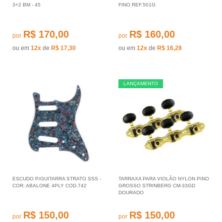
3+2 BM - 45
FINO REF.501G
R$ 170,00
R$ 160,00
por
por
ou em
12x
de
R$ 17,30
ou em
12x
de
R$ 16,28
LANÇAMENTO
ESCUDO P/GUITARRA STRATO SSS -
TARRAXA PARA VIOLÃO NYLON PINO
COR: ABALONE 4PLY COD.742
GROSSO STRINBERG CM-33GD
DOURADO
R$ 150,00
R$ 150,00
por
por