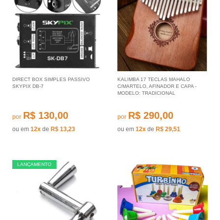
DIRECT BOX SIMPLES PASSIVO
KALIMBA 17 TECLAS MAHALO
SKYPIX DB-7
C/MARTELO, AFINADOR E CAPA -
MODELO: TRADICIONAL
R$ 130,00
R$ 290,00
por
por
ou em
12x
de
R$ 13,23
ou em
12x
de
R$ 29,51
LANÇAMENTO