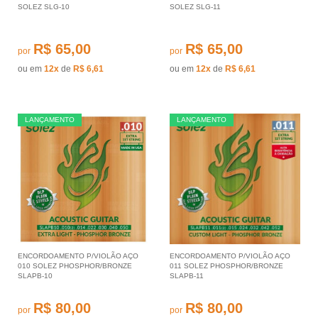
SOLEZ SLG-10
SOLEZ SLG-11
R$ 65,00
R$ 65,00
por
por
ou em
12x
de
R$ 6,61
ou em
12x
de
R$ 6,61
LANÇAMENTO
LANÇAMENTO
ENCORDOAMENTO P/VIOLÃO AÇO
ENCORDOAMENTO P/VIOLÃO AÇO
010 SOLEZ PHOSPHOR/BRONZE
011 SOLEZ PHOSPHOR/BRONZE
SLAPB-10
SLAPB-11
R$ 80,00
R$ 80,00
por
por