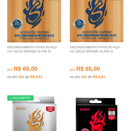
ENCORDOAMENTO P/VIOLÃO AÇO
ENCORDOAMENTO P/VIOLÃO AÇO
010 SOLEZ BRONZE SLATB-10
011 SOLEZ BRONZE SLATB-11
R$ 65,00
R$ 65,00
por
por
ou em
12x
de
R$ 6,61
ou em
12x
de
R$ 6,61
LANÇAMENTO