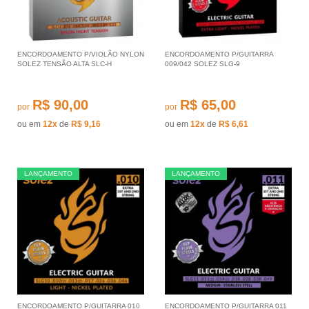
ENCORDOAMENTO P/VIOLÃO NYLON
ENCORDOAMENTO P/GUITARRA
SOLEZ TENSÃO ALTA SLC-H
009/042 SOLEZ SLG-9
R$ 90,00
R$ 65,00
por
por
ou em
12x
de
R$ 9,16
ou em
12x
de
R$ 6,61
LANÇAMENTO
LANÇAMENTO
ENCORDOAMENTO P/GUITARRA 010
ENCORDOAMENTO P/GUITARRA 011