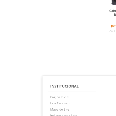
Cai
R
por
ou 
INSTITUCIONAL
Página Inicial
Fale Conosco
Mapa do Site
Indique nossa Loja