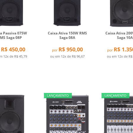
xa Passiva 075W
Caixa Ativa 150W RMS
Caixa Ativa 20
MS Saga 08P
Saga 08A
Saga 10A
R$ 450,00
R$ 950,00
R$ 1.35
por
por
em
12x
de
R$ 45,79
ou em
12x
de
R$ 96,67
ou em
12x
de
R$
LANÇAMENTO
LANÇAMENTO