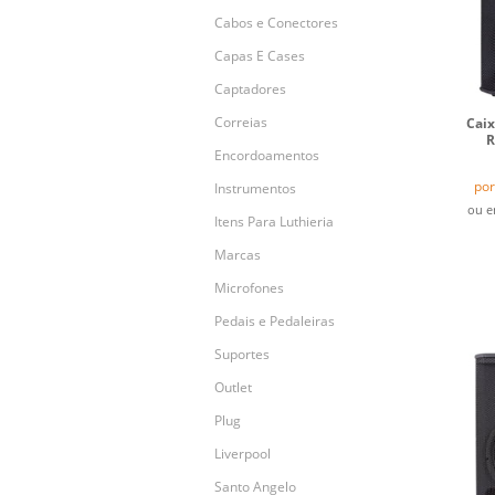
Cabos e Conectores
Capas E Cases
Captadores
Correias
Cai
R
Encordoamentos
por
Instrumentos
ou 
Itens Para Luthieria
Marcas
Microfones
Pedais e Pedaleiras
Suportes
Outlet
Plug
Liverpool
Santo Angelo