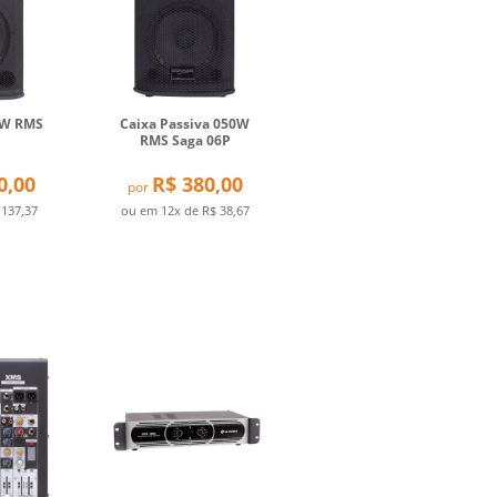
0W RMS
Caixa Passiva 050W
RMS Saga 06P
0,00
R$ 380,00
por
 137,37
ou em
12x
de
R$ 38,67