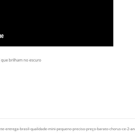
 que brilham no escuro
ete-entrega-brasil-qualidade-mini-pequeno-preciso-preço-barato-chorus-ce-2-ana