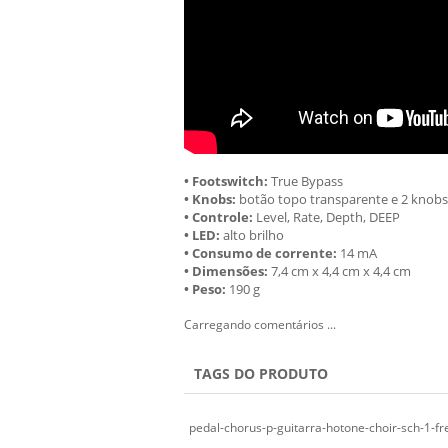
• Footswitch:
True Bypass
• Knobs:
botão topo transparente e 2 knobs
• Controle:
Level, Rate, Depth, DEEP
• LED:
alto brilho
• Consumo de corrente:
14 mA
• Dimensões:
7,4 cm x 4,4 cm x 4,4 cm
• Peso:
190 g
Carregando comentários ...
TAGS DO PRODUTO
pedal-chorus-p-guitarra-hotone-choir-sch-1-fr