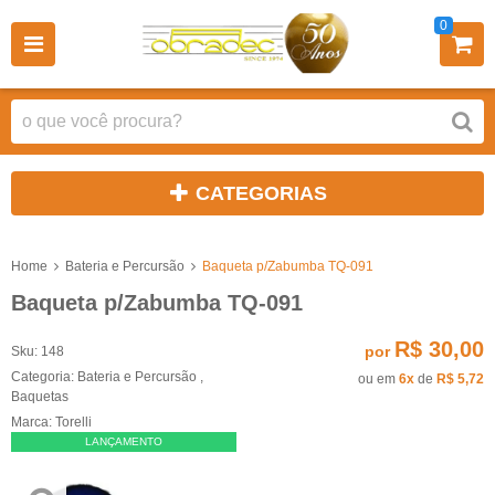
0
CATEGORIAS
Home
Bateria e Percursão
Baqueta p/Zabumba TQ-091
Baqueta p/Zabumba TQ-091
R$ 30,00
por
Sku:
148
Categoria:
Bateria e Percursão
,
ou em
6x
de
R$ 5,72
Baquetas
Marca:
Torelli
LANÇAMENTO