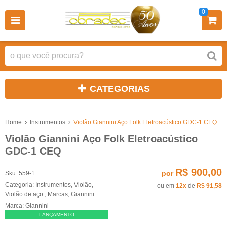
0
CATEGORIAS
Home
Instrumentos
Violão Giannini Aço Folk Eletroacústico GDC-1 CEQ
Violão Giannini Aço Folk Eletroacústico
GDC-1 CEQ
R$ 900,00
por
Sku:
559-1
Categoria:
Instrumentos
,
Violão
,
ou em
12x
de
R$ 91,58
Violão de aço
,
Marcas
,
Giannini
Marca:
Giannini
LANÇAMENTO