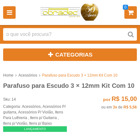
0
CATEGORIAS
Home
Acessórios
Parafuso para Escudo 3 × 12mm Kit Com 10
Parafuso para Escudo 3 × 12mm Kit Com 10
R$ 15,00
por
Sku:
14
Categoria:
Acessórios
,
Acessórios P/
ou em
3x
de
R$ 5,56
guitarra
,
Acessórios P/ Violão
,
Itens
Para Luthieria
,
Itens p/ Guitarra
,
Itens p/ Violão
,
Itens p/ Baixo
LANÇAMENTO