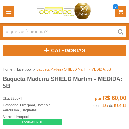
0
CATEGORIAS
Home
Liverpool
Baqueta Madeira SHIELD Marfim - MEDIDA: 5B
Baqueta Madeira SHIELD Marfim - MEDIDA:
5B
R$ 60,00
por
Sku:
2255-4
Categoria:
Liverpool
,
Bateria e
ou em
12x
de
R$ 6,11
Percursão
,
Baquetas
Marca:
Liverpool
LANÇAMENTO