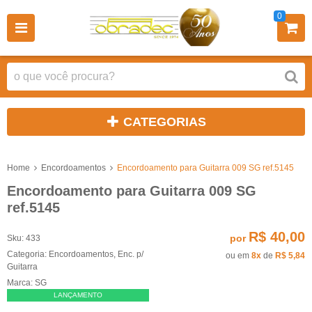
0
CATEGORIAS
Home
Encordoamentos
Encordoamento para Guitarra 009 SG ref.5145
Encordoamento para Guitarra 009 SG
ref.5145
R$ 40,00
por
Sku:
433
Categoria:
Encordoamentos
,
Enc. p/
ou em
8x
de
R$ 5,84
Guitarra
Marca:
SG
LANÇAMENTO