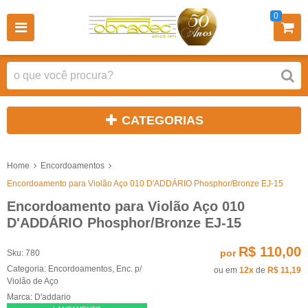
0
CATEGORIAS
Home
Encordoamentos
Encordoamento para Violão Aço 010 D'ADDÁRIO Phosphor/Bronze EJ-15
Encordoamento para Violão Aço 010
D'ADDÁRIO Phosphor/Bronze EJ-15
R$ 110,00
por
Sku:
780
Categoria:
Encordoamentos
,
Enc. p/
ou em
12x
de
R$ 11,19
Violão de Aço
Marca:
D'addario