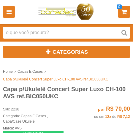
0
CATEGORIAS
Home
Capas E Cases
Capa p/Ukulelê Concert Super Luxo CH-100 AVS ref.BIC050UKC
Capa p/Ukulelê Concert Super Luxo CH-100
AVS ref.BIC050UKC
R$ 70,00
por
Sku:
2238
Categoria:
Capas E Cases
,
ou em
12x
de
R$ 7,12
Capa/Case Ukulelê
Marca:
AVS