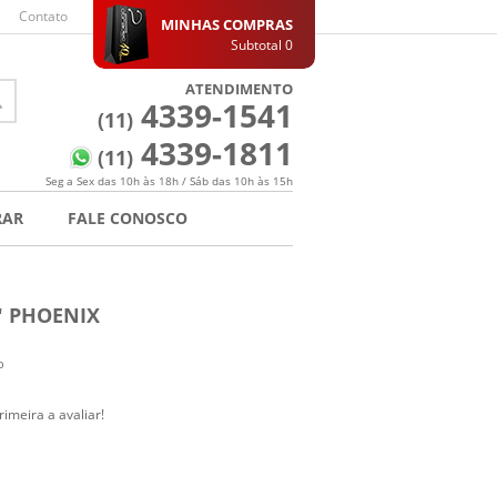
Contato
MINHAS COMPRAS
Subtotal
0
ATENDIMENTO
4339-1541
(11)
4339-1811
(11)
Seg a Sex das 10h às 18h / Sáb das 10h às 15h
RAR
FALE CONOSCO
" PHOENIX
o
rimeira a avaliar!