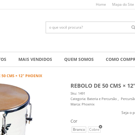
Home
Mapa do Site
TOS
MAIS VENDIDOS
QUEM SOMOS
COMO COMP
 50 CMS × 12" PHOENIX
REBOLO DE 50 CMS × 12
Sku:
1491
Categoria:
Bateria e Percursão
Percursã
Marca:
Phoenix
Seja o p
Cor
Branco
Cobre