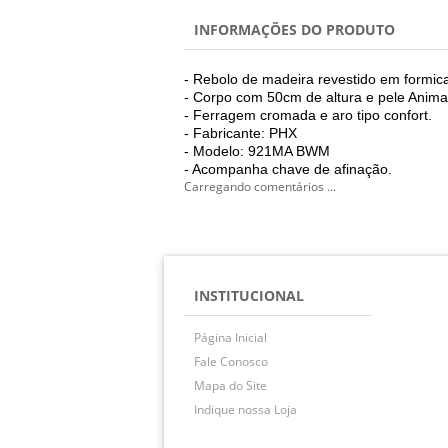
INFORMAÇÕES DO PRODUTO
- Rebolo de madeira revestido em formic
- Corpo com 50cm de altura e pele Animal
- Ferragem cromada e aro tipo confort.
- Fabricante: PHX
- Modelo: 921MA BWM
- Acompanha chave de afinação.
Carregando comentários ...
INSTITUCIONAL
Página Inicial
Fale Conosco
Mapa do Site
Indique nossa Loja