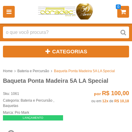
0
CATEGORIAS
Home
Bateria e Percursão
Baqueta Ponta Madeira 5A LA Special
Baqueta Ponta Madeira 5A LA Special
R$ 100,00
por
Sku:
1061
Categoria:
Bateria e Percursão
,
ou em
12x
de
R$ 10,18
Baquetas
Marca:
Pro Mark
LANÇAMENTO