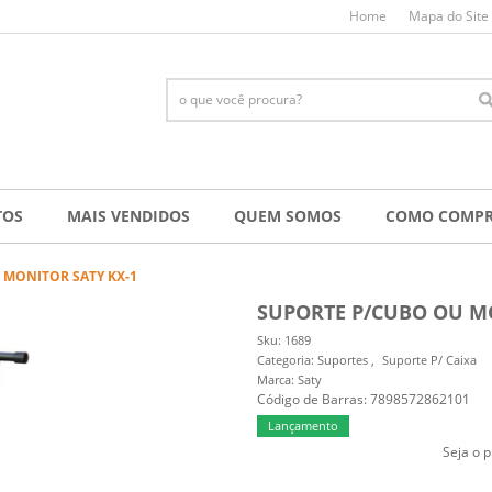
Home
Mapa do Site
TOS
MAIS VENDIDOS
QUEM SOMOS
COMO COMP
 MONITOR SATY KX-1
SUPORTE P/CUBO OU MO
Sku:
1689
Categoria:
Suportes
Suporte P/ Caixa
Marca:
Saty
Código de Barras:
7898572862101
Lançamento
Seja o p