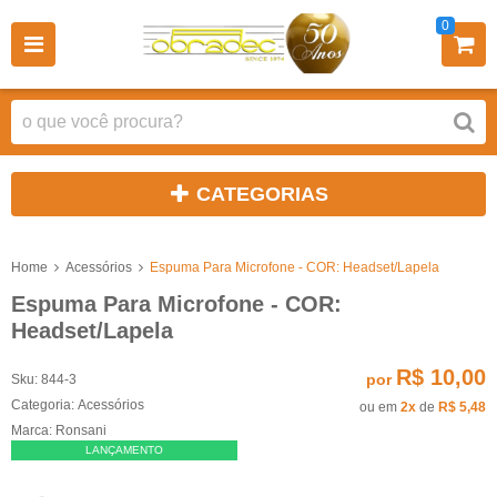
0
CATEGORIAS
Home
Acessórios
Espuma Para Microfone - COR: Headset/Lapela
Espuma Para Microfone - COR:
Headset/Lapela
R$ 10,00
por
Sku:
844-3
Categoria:
Acessórios
ou em
2x
de
R$ 5,48
Marca:
Ronsani
LANÇAMENTO