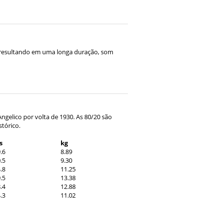
o, resultando em uma longa duração, som
Angelico por volta de 1930. As 80/20 são
stórico.
bs
kg
.6
8.89
.5
9.30
.8
11.25
.5
13.38
.4
12.88
.3
11.02