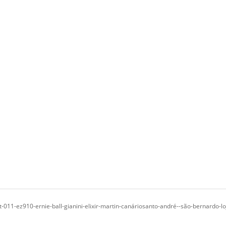
-011-ez910-ernie-ball-gianini-elixir-martin-canáriosanto-andré--são-bernardo-l