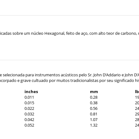
bricadas sobre um núcleo Hexagonal, feito de aço, com alto teor de carbon
nte selecionada para instrumentos acústicos pelo Sr. John D’Addario e John D’
orpado e grave cultuado por muitos tradicionalistas por seu significado hi
inches
mm
l
0.011
0.28
19
0.015
0.38
20
0.022
0.56
24
0.032
0.81
29
0.042
1.07
28
0.052
1.32
24