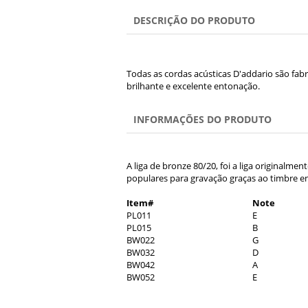
DESCRIÇÃO DO PRODUTO
Todas as cordas acústicas D'addario são fa
brilhante e excelente entonação.
INFORMAÇÕES DO PRODUTO
A liga de bronze 80/20, foi a liga originalme
populares para gravação graças ao timbre enc
Item#
Note
PL011
E
PL015
B
BW022
G
BW032
D
BW042
A
BW052
E