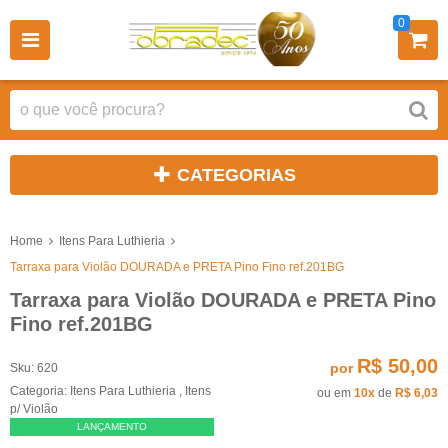
0
CATEGORIAS
Home
Itens Para Luthieria
Tarraxa para Violão DOURADA e PRETA Pino Fino ref.201BG
Tarraxa para Violão DOURADA e PRETA Pino
Fino ref.201BG
R$ 50,00
por
Sku:
620
Categoria:
Itens Para Luthieria
,
Itens
ou em
10x
de
R$ 6,03
p/ Violão
LANÇAMENTO