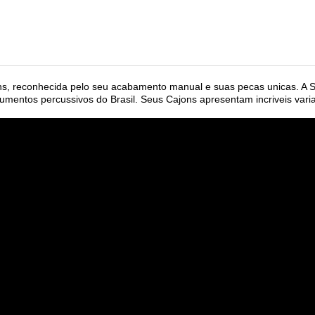
RE A ST
s, reconhecida pelo seu acabamento manual e suas pecas unicas. A St
trumentos percussivos do Brasil. Seus Cajons apresentam incriveis var