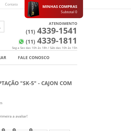
Contato
MINHAS COMPRAS
Subtotal
0
ATENDIMENTO
4339-1541
(11)
4339-1811
(11)
Seg a Sex das 10h às 18h / Sáb das 10h às 15h
RAR
FALE CONOSCO
PTAÇÃO "SK-5" - CAJON COM
es
rimeira a avaliar!