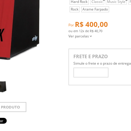
Hard Rock
Classic
Music Style
Rock
Arame Farpado
R$ 400,00
Por
ou em
12x
de
R$ 40,70
Ver parcelas
FRETE E PRAZO
Simule o frete e o prazo de entreg
 PRODUTO