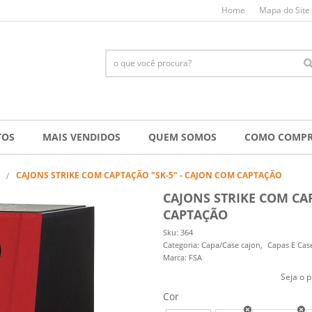
Home
Mapa do Site
TOS
MAIS VENDIDOS
QUEM SOMOS
COMO COMP
CAJONS STRIKE COM CAPTAÇÃO "SK-5" - CAJON COM CAPTAÇÃO
CAJONS STRIKE COM CA
CAPTAÇÃO
Sku:
364
Categoria:
Capa/Case cajon
Capas E Cas
Marca:
FSA
Seja o p
Cor