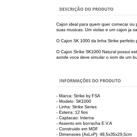
DESCRIÇÃO DO PRODUTO
Cajon ideal para quem quer comecar ou 
suas musicas. Um violao e um cajon ja sao
O Cajon SK 1000 da linha Strike perfeito
O Cajon Strike SK1000 Natural possui este
aonde voce deve simular o som de um b
INFORMAÇÕES DO PRODUTO
- Marca: Strike by FSA
- Modelo: SK1000
- Linha: Strike Series
- Esteira: 12 fios
- Captacao: Interna
- Assento em borracha E.V.A
- Construido em MDF
- Dimensoes (AxLxP): 48,5x35x29,5cm