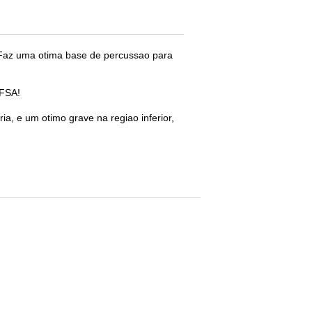
 Faz uma otima base de percussao para
 FSA!
a, e um otimo grave na regiao inferior,