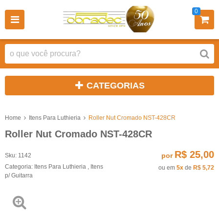
0
CATEGORIAS
Home
Itens Para Luthieria
Roller Nut Cromado NST-428CR
Roller Nut Cromado NST-428CR
R$ 25,00
por
Sku:
1142
Categoria:
Itens Para Luthieria
,
Itens
ou em
5x
de
R$ 5,72
p/ Guitarra