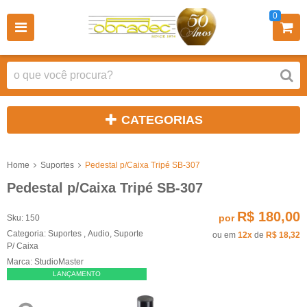
0
CATEGORIAS
Home
Suportes
Pedestal p/Caixa Tripé SB-307
Pedestal p/Caixa Tripé SB-307
R$ 180,00
por
Sku:
150
Categoria:
Suportes
,
Audio
,
Suporte
ou em
12x
de
R$ 18,32
P/ Caixa
Marca:
StudioMaster
LANÇAMENTO